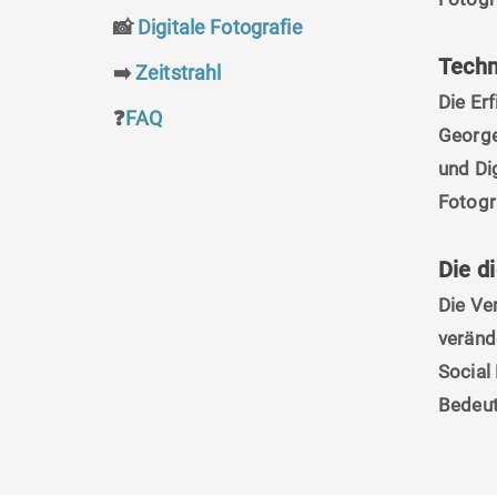
📸
Digitale Fotografie
Techn
➡️
Zeitstrahl
Die Er
❓
FAQ
George
und Di
Fotogr
Die d
Die Ve
veränd
Social 
Bedeut