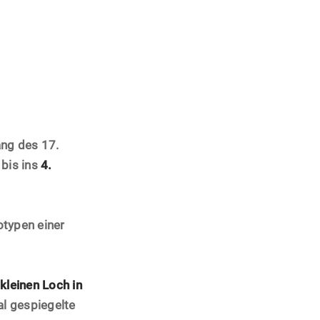
ng des 17.
 bis ins
4.
otypen einer
leinen Loch in
tal gespiegelte