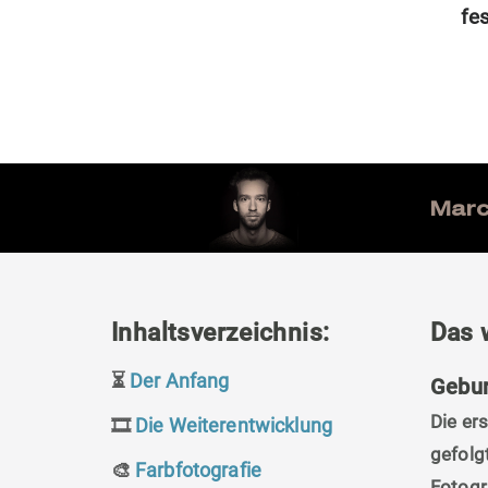
fes
Marc 
Inhaltsverzeichnis:
Das 
⏳
Der Anfang
Gebur
Die er
🎞
Die Weiterentwicklung
gefolg
🎨
Farbfotografie
Fotogr