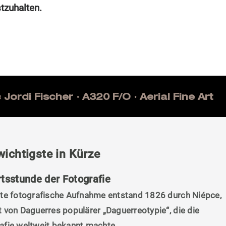
tzuhalten.
Jordi Fischer · A320 F/O · Aerial Fine Art
wichtigste in Kürze
tsstunde der Fotografie
ste fotografische Aufnahme entstand 1826 durch Niépce,
t von Daguerres populärer „Daguerreotypie“, die die
afie weltweit bekannt machte.